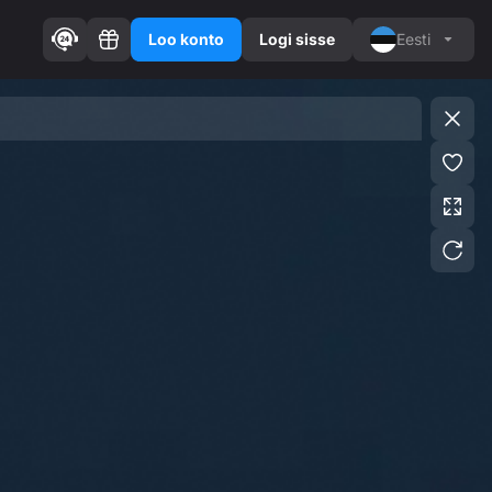
Loo konto
Logi sisse
Eesti