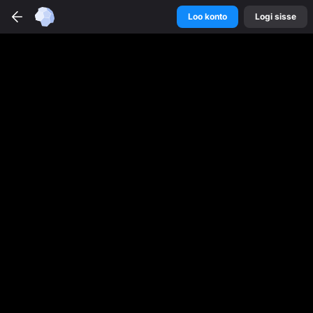
Loo konto
Logi sisse