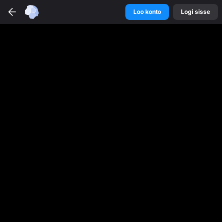
Loo konto
Logi sisse