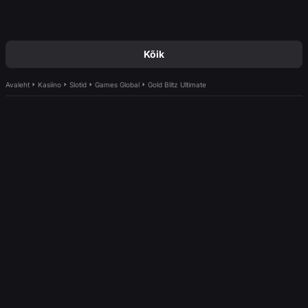
Kõik
PRAGMATIC PLAY
PRAGMATIC PLAY
PLAY'N GO
PRAGMATI
Avaleht
Kasiino
Slotid
Games Global
Gold Blitz Ultimate