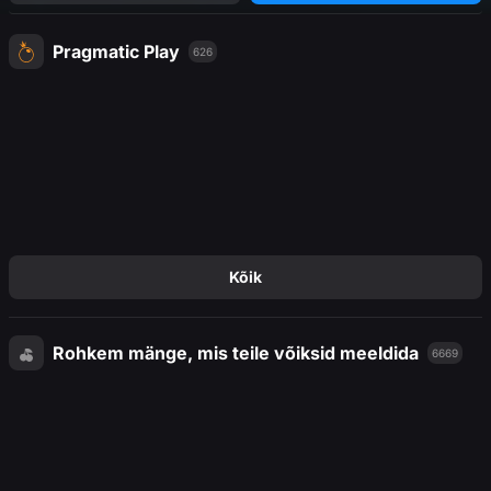
Pragmatic Play
626
Kõik
PRAGMATIC PLAY
PRAGMATIC PLAY
PRAGMATIC PLAY
PRAGMATI
Rohkem mänge, mis teile võiksid meeldida
6669