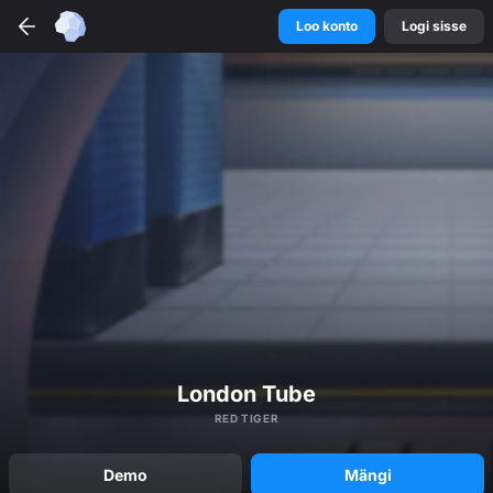
Loo konto
Logi sisse
London Tube
RED TIGER
Demo
Mängi