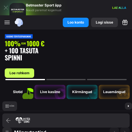
Betmaster
Sport
äpp
LAE ALLA
Naudi paremat kogemust
Loo konto
Logi sisse
Loe rohkem
Slotid
Live kasiino
Kiirmängud
Lauamängud
KÕIK