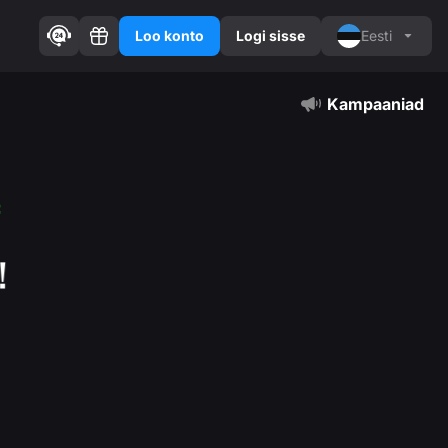
Loo konto
Logi sisse
Eesti
Kampaaniad