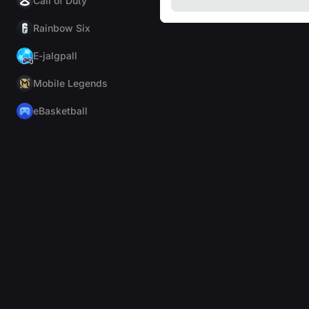
Call of Duty
Rainbow Six
E-jalgpall
Mobile Legends
eBasketball