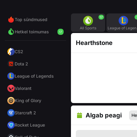
17
Top sündmused
All Sports
Lea
Hetkel toimumas
17
Hearthstone
CS2
Dota 2
League of Legends
Valorant
King of Glory
Starcraft 2
Algab peagi
He
Rocket League