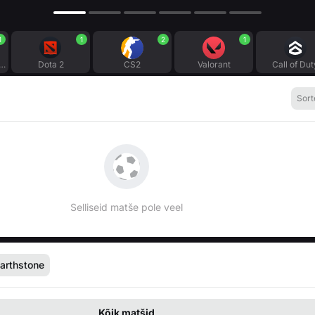
1
1
2
1
gue of Legends
Dota 2
CS2
Valorant
Call of Dut
Sort
Selliseid matše pole veel
arthstone
Kõik matšid