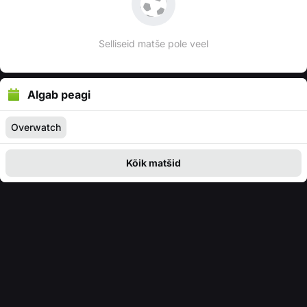
Selliseid matše pole veel
Algab peagi
Overwatch
Kõik matšid