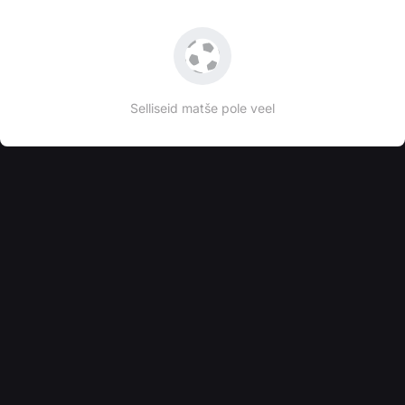
Selliseid matše pole veel