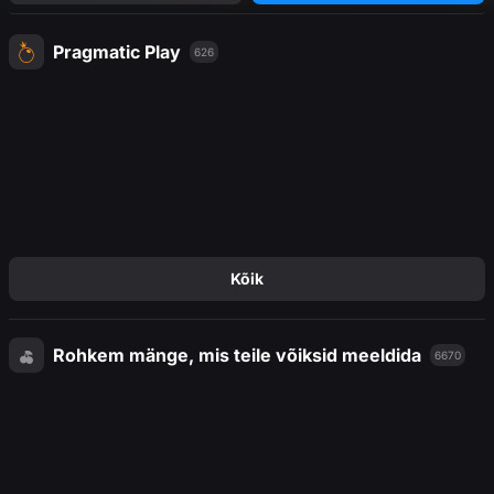
Pragmatic Play
626
Kõik
PRAGMATIC PLAY
PRAGMATIC PLAY
PRAGMATIC PLAY
PRAGMATI
Rohkem mänge, mis teile võiksid meeldida
6670