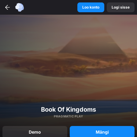
Loo konto
Logi sisse
Book Of Kingdoms
PRAGMATIC PLAY
Demo
Mängi