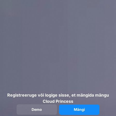
Registreeruge või logige sisse, et mängida mängu
Cloud Princess
Demo
Mängi