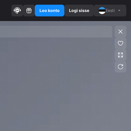
Loo konto
Logi sisse
Eesti