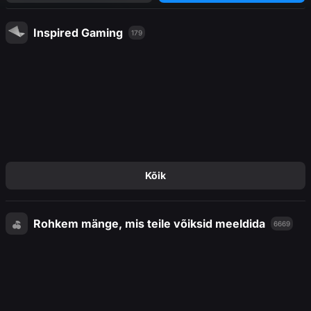
Inspired Gaming
179
Kõik
INSPIRED GAMING
INSPIRED GAMING
INSPIRED GAMING
INSPIRED 
Rohkem mänge, mis teile võiksid meeldida
6669