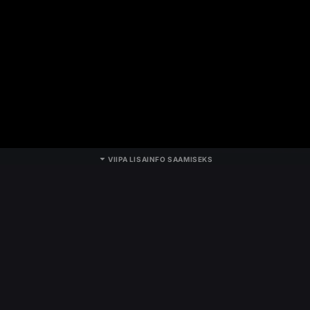
VIIPA LISAINFO SAAMISEKS
PG Soft
145