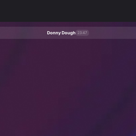
Donny Dough
23:47