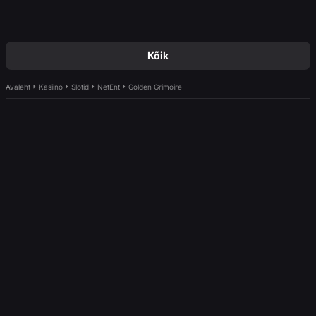
Kõik
PRAGMATIC PLAY
PRAGMATIC PLAY
PLAY'N GO
PRAGMATI
Avaleht
Kasiino
Slotid
NetEnt
Golden Grimoire