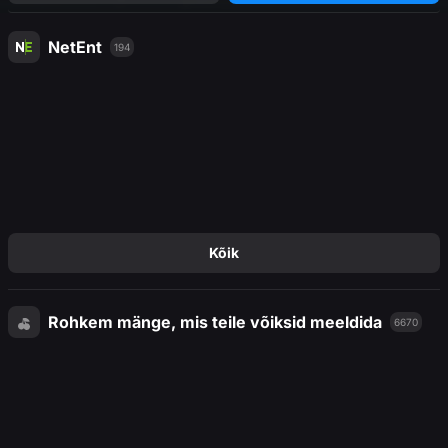
NetEnt
194
Kõik
NETENT
NETENT
NETENT
NETE
Rohkem mänge, mis teile võiksid meeldida
6670