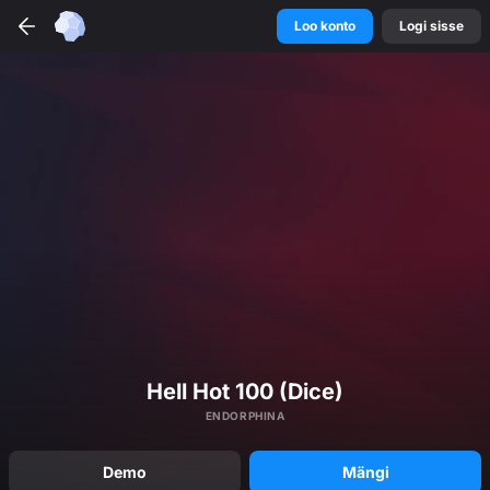
Loo konto
Logi sisse
Hell Hot 100 (Dice)
ENDORPHINA
Demo
Mängi