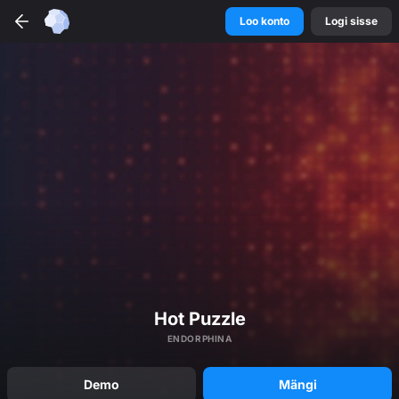
Loo konto
Logi sisse
Hot Puzzle
ENDORPHINA
Demo
Mängi