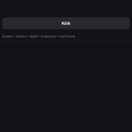
Kõik
PRAGMATIC PLAY
PRAGMATIC PLAY
PLAY'N GO
PRAGMATI
Avaleht
Kasiino
Slotid
Endorphina
Hot Puzzle