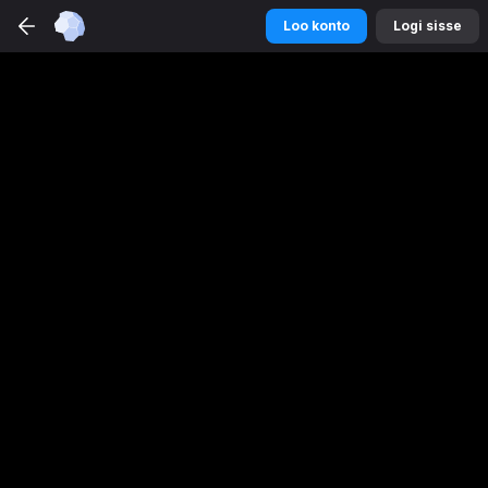
Betmaster
Sport
äpp
Loo konto
Logi sisse
LAE ALLA
Naudi paremat kogemust
Loo konto
Logi sisse