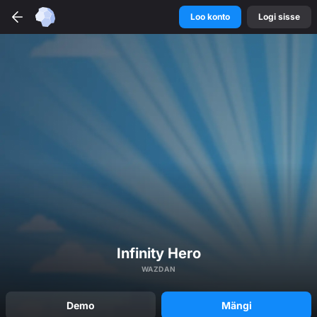
Loo konto
Logi sisse
Infinity Hero
WAZDAN
Demo
Mängi