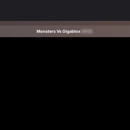
Monsters Vs Gigablox
08:05