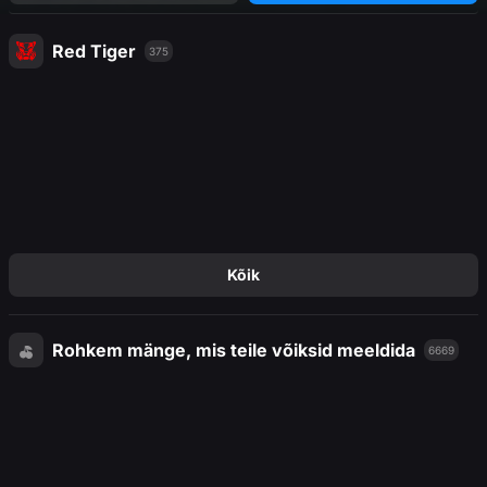
Red Tiger
375
Kõik
RED TIGER
RED TIGER
RED TIGER
RED TI
Rohkem mänge, mis teile võiksid meeldida
6669