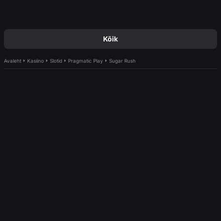
Kõik
PRAGMATIC PLAY
PRAGMATIC PLAY
PLAY'N GO
PRAGMATI
Avaleht
Kasiino
Slotid
Pragmatic Play
Sugar Rush