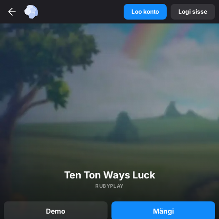
Loo konto
Logi sisse
Ten Ton Ways Luck
RUBYPLAY
Demo
Mängi