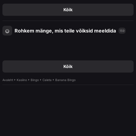
Kõik
Rohkem mänge, mis teile võiksid meeldida
159
Kõik
Avaleht
Kasiino
Bingo
Caleta
Banana Bingo