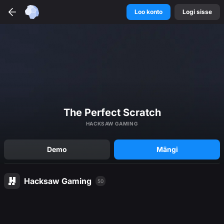
Loo konto
Logi sisse
The Perfect Scratch
HACKSAW GAMING
Demo
Mängi
Hacksaw Gaming
50