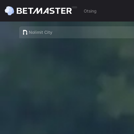
Nolimit City