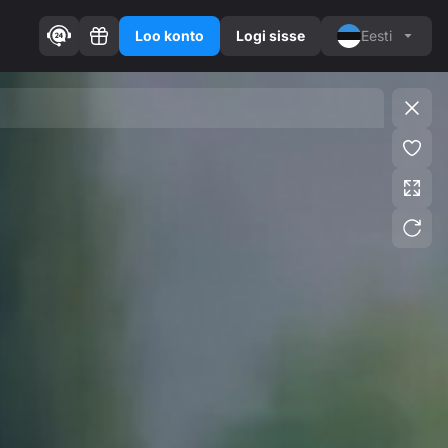
Loo konto
Logi sisse
Eesti