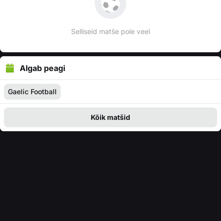
Selliseid matše pole veel
Algab peagi
Gaelic Football
Kõik matšid