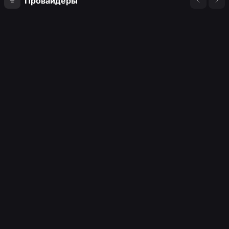
Провайдеры