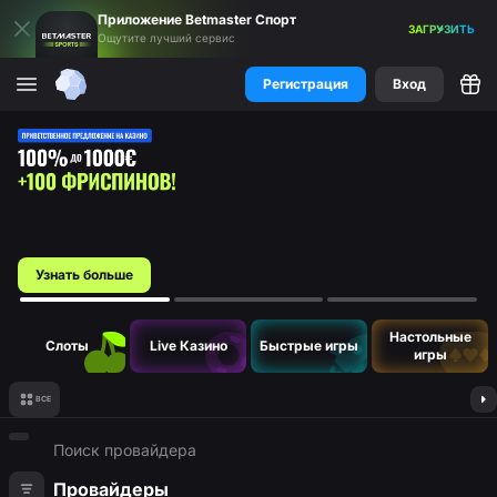
Приложение Betmaster
Спорт
ЗАГРУЗИТЬ
Ощутите лучший сервис
Регистрация
Вход
Узнать больше
Настольные
Слоты
Live Казино
Быстрые игры
игры
ВСЕ
Провайдеры