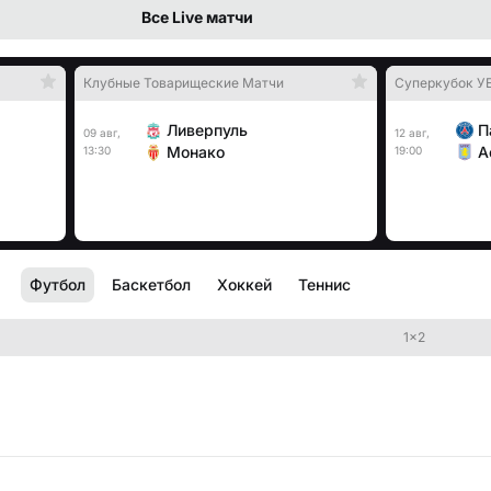
Все Live матчи
Клубные Товарищеские Матчи
Суперкубок У
Ливерпуль
П
09
авг
,
12
авг
,
Монако
А
13:30
19:00
Футбол
Баскетбол
Хоккей
Теннис
1x2
Тотал
Фора