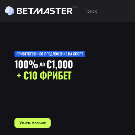
Узнать больше