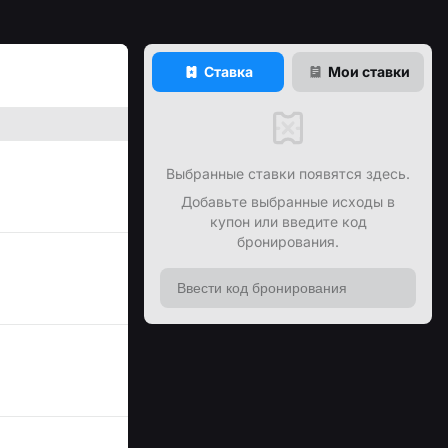
Ставка
Мои ставки
Выбранные ставки появятся здесь.
Добавьте выбранные исходы в
купон или введите код
бронирования.