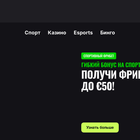
Спорт
Казино
Esports
Бинго
Узнать больше