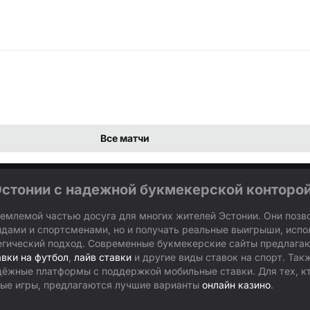
Все матчи
 Эстонии с надежной букмекерской конторо
ъемлемой частью досуга для многих жителей Эстонии. Они позв
дами и спортсменами, но и получать реальные выигрыши, испо
тегический подход. Современные букмекерские сайты предлага
авки на футбол
,
лайв ставки
и другие виды ставок на спорт. Так
дёжные платформы с поддержкой мобильные ставки. Для тех, к
ные игры, предлагаются лучшие варианты
онлайн казино
.