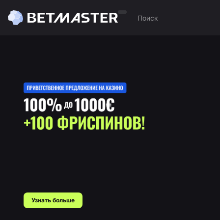
Узнать больше