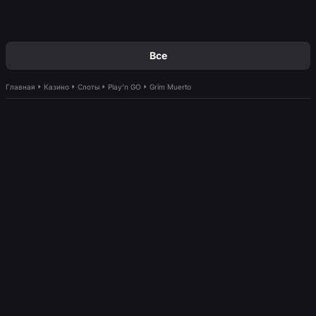
Все
PRAGMATIC PLAY
PRAGMATIC PLAY
PLAY'N GO
PRAGMATI
Главная
Казино
Слоты
Play'n GO
Grim Muerto