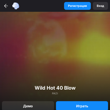
Регистрация
Вход
Wild Hot 40 Blow
FAZI
Демо
Играть