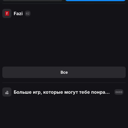
Fazi
62
Все
FAZI
FAZI
FAZI
FAZ
Больше игр, которые могут тебе понравиться
6669