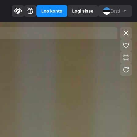
Loo konto
Logi sisse
Eesti