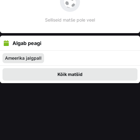
Selliseid matše pole veel
Algab peagi
Ameerika jalgpall
Kõik matšid