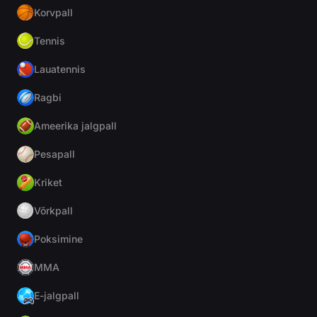
Korvpall
Tennis
Lauatennis
Ragbi
Ameerika jalgpall
Pesapall
Kriket
Võrkpall
Poksimine
MMA
E-jalgpall