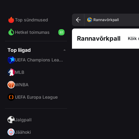
Top sündmused
Rannavõrkpall
Hetkel toimumas
61
Rannavõrkpall
Kõik 
Top liigad
UEFA Champions League
MLB
WNBA
UEFA Europa League
Jalgpall
Jäähoki