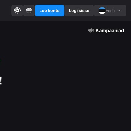
Loo konto
Logi sisse
Eesti
Kampaaniad