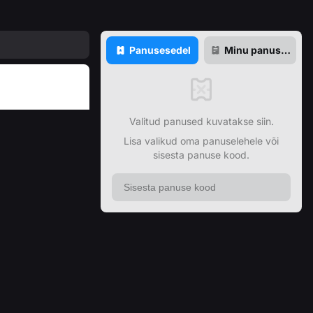
Panusesedel
Minu panuse
d
Valitud panused kuvatakse siin.
Lisa valikud oma panuselehele või
sisesta panuse kood.