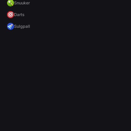
Snuuker
Darts
Sulgpall