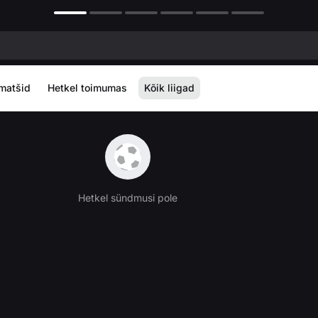
matšid
Hetkel toimumas
Kõik liigad
Hetkel sündmusi pole