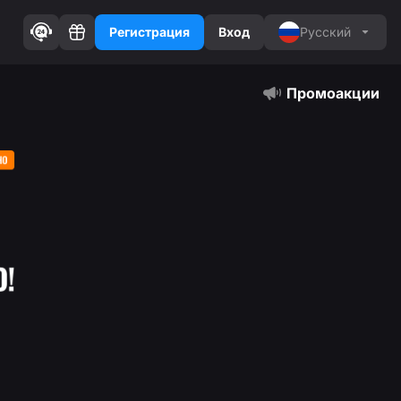
Регистрация
Вход
Русский
Промоакции