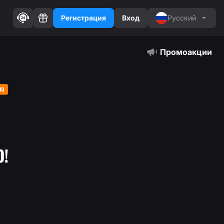
Регистрация
Вход
Русский
Промоакции