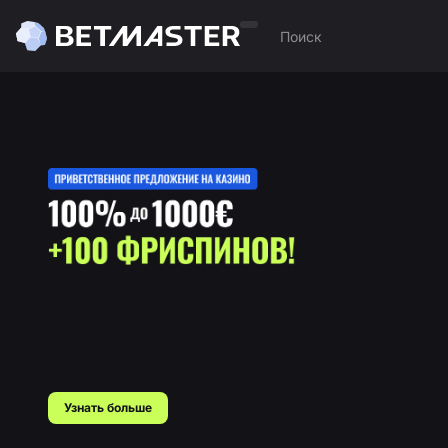
Узнать больше