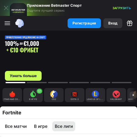
Приложение Betmaster
Спорт
ЗАГРУЗИТЬ
Ощутите лучший сервис
Регистрация
Вход
Узнать больше
17
ГЛАВНЫЕ СОБЫТИЯ
В ИГРЕ
CS2
DOTA 2
LEAGUE OF LEGENDS
VALORANT
KING O
Fortnite
Все матчи
В игре
Все лиги