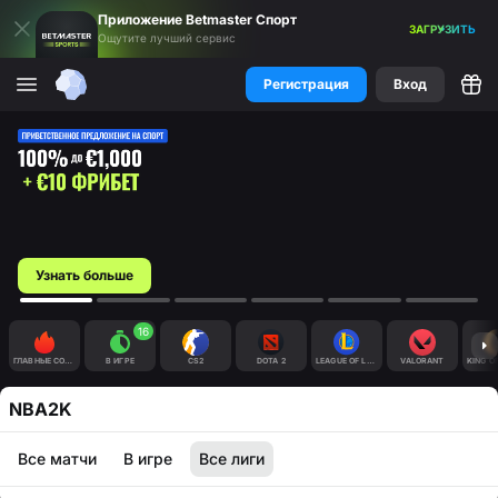
Приложение Betmaster
Спорт
ЗАГРУЗИТЬ
Ощутите лучший сервис
Регистрация
Вход
Узнать больше
16
ГЛАВНЫЕ СОБЫТИЯ
В ИГРЕ
CS2
DOTA 2
LEAGUE OF LEGENDS
VALORANT
KING O
NBA2K
Все матчи
В игре
Все лиги