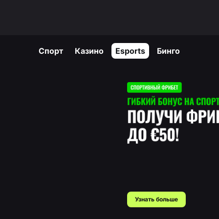
Спорт
Казино
Esports
Бинго
Узнать больше