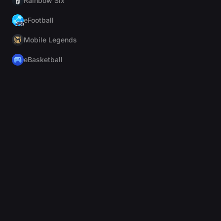
Rainbow Six
eFootball
Mobile Legends
eBasketball