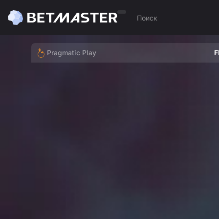
Pragmatic Play
F