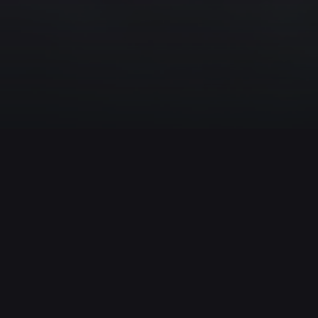
Pragmatic Play
626