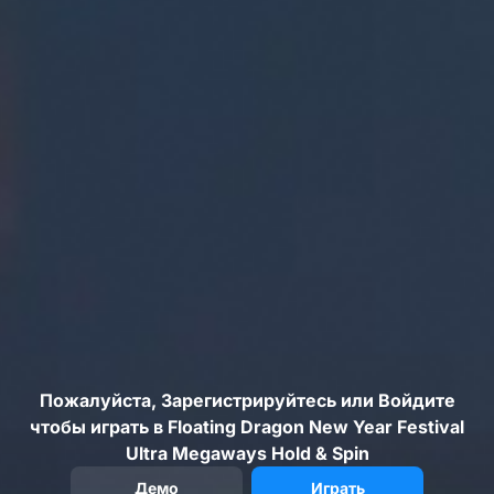
Пожалуйста, Зарегистрируйтесь или Войдите
чтобы играть в Floating Dragon New Year Festival
Ultra Megaways Hold & Spin
Демо
Играть