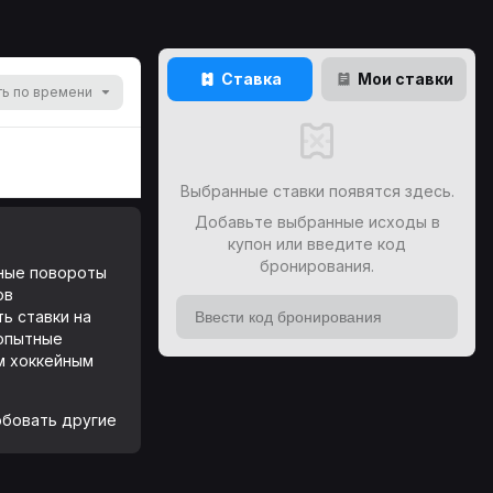
Ставка
Мои ставки
ь по времени
Выбранные ставки появятся здесь.
Добавьте выбранные исходы в
купон или введите код
бронирования.
нные повороты
ов
ь ставки на
 опытные
м хоккейным
обовать другие