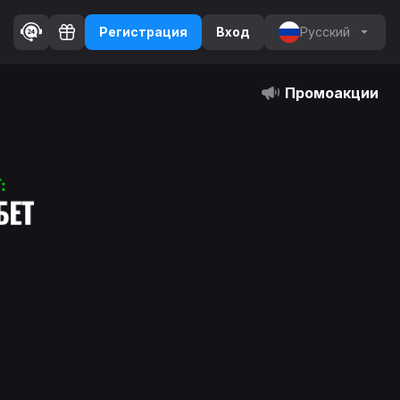
Регистрация
Вход
Русский
Промоакции