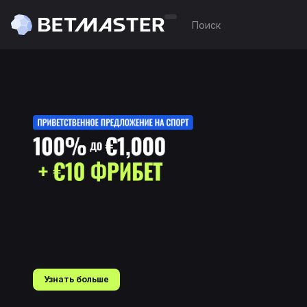
Узнать больше