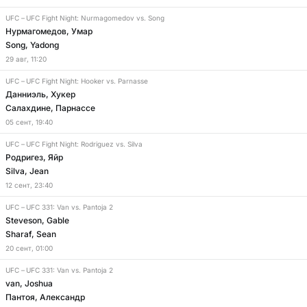
UFC
–
UFC Fight Night: Nurmagomedov vs. Song
Нурмагомедов, Умар
Song, Yadong
29
авг
,
11:20
UFC
–
UFC Fight Night: Hooker vs. Parnasse
Данниэль, Хукер
Салахдине, Парнассе
05
сент
,
19:40
UFC
–
UFC Fight Night: Rodriguez vs. Silva
Родригез, Яйр
Silva, Jean
12
сент
,
23:40
UFC
–
UFC 331: Van vs. Pantoja 2
Steveson, Gable
Sharaf, Sean
20
сент
,
01:00
UFC
–
UFC 331: Van vs. Pantoja 2
van, Joshua
Пантоя, Александр