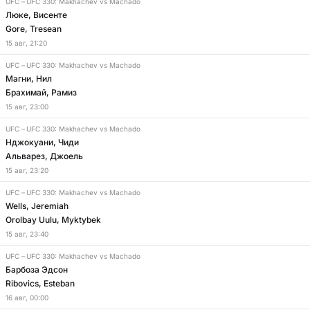
UFC
–
UFC 330: Makhachev vs Machado
Люке, Висенте
Gore, Tresean
15
авг
,
21:20
UFC
–
UFC 330: Makhachev vs Machado
Магни, Нил
Брахимай, Рамиз
15
авг
,
23:00
UFC
–
UFC 330: Makhachev vs Machado
Нджокуани, Чиди
Альварез, Джоель
15
авг
,
23:20
UFC
–
UFC 330: Makhachev vs Machado
Wells, Jeremiah
Orolbay Uulu, Myktybek
15
авг
,
23:40
UFC
–
UFC 330: Makhachev vs Machado
Барбоза Эдсон
Ribovics, Esteban
16
авг
,
00:00