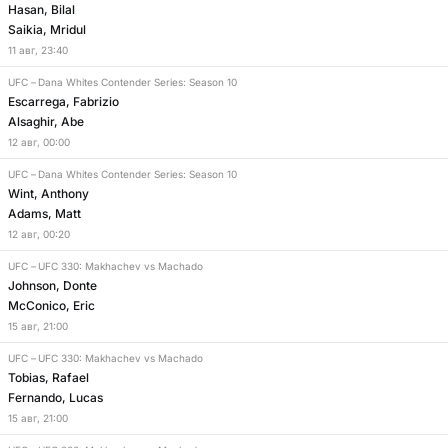
Hasan, Bilal
Saikia, Mridul
11
авг
,
23:40
UFC
–
Dana Whites Contender Series: Season 10
Escarrega, Fabrizio
Alsaghir, Abe
12
авг
,
00:00
UFC
–
Dana Whites Contender Series: Season 10
Wint, Anthony
Adams, Matt
12
авг
,
00:20
UFC
–
UFC 330: Makhachev vs Machado
Johnson, Donte
McConico, Eric
15
авг
,
21:00
UFC
–
UFC 330: Makhachev vs Machado
Tobias, Rafael
Fernando, Lucas
15
авг
,
21:00