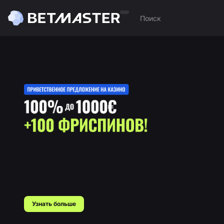
Узнать больше