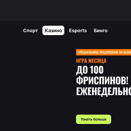
Спорт
Казино
Esports
Бинго
Узнать больше