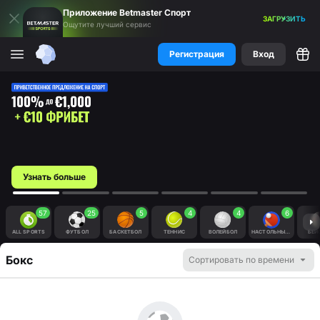
Приложение Betmaster
Спорт
ЗАГРУЗИТЬ
Ощутите лучший сервис
Регистрация
Вход
Узнать больше
57
25
5
4
4
6
ALL SPORTS
ФУТБОЛ
БАСКЕТБОЛ
ТЕННИС
ВОЛЕЙБОЛ
НАСТОЛЬНЫЙ ТЕННИС
БЕЙ
Бокс
Сортировать по времени