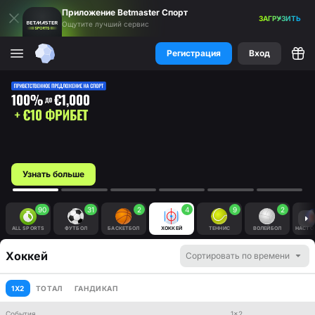
Приложение Betmaster
Спорт
ЗАГРУЗИТЬ
Ощутите лучший сервис
Регистрация
Вход
Узнать больше
90
31
2
4
9
2
ALL SPORTS
ФУТБОЛ
БАСКЕТБОЛ
ХОККЕЙ
ТЕННИС
ВОЛЕЙБОЛ
Хоккей
Сортировать по времени
1X2
ТОТАЛ
ГАНДИКАП
События
1x2