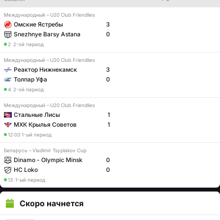
Международный
–
U20 Club Friendlies
Омские Ястребы
3
Snezhnye Barsy Astana
0
2
′
2-ой период
Международный
–
U20 Club Friendlies
Реактор Нижнекамск
3
Толпар Уфа
0
4
′
2-ой период
Международный
–
U20 Club Friendlies
Стальные Лисы
1
МХК Крылья Советов
1
12:03
1-ый период
Беларусь
–
Vladimir Tsyplakov Cup
Dinamo - Olympic Minsk
0
HC Loko
0
13
′
1-ый период
Скоро начнется